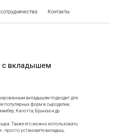
 сотрудничества
Контакты
0 с вкладышем
орированным вкладышем подходит для
лее популярных форм в сыроделии,
амбер, Качотта, Брынза и др.
сыра. Также его можно использовать
я - просто установите вкладыш,